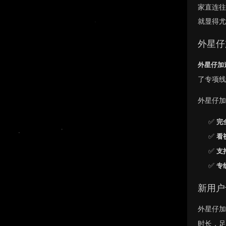
家直连
就显得尤
外星仔
外星仔加
了专项线
外星仔加
✅
完
✅
看
✅
支
✅
专
新用户
外星仔
时长，足